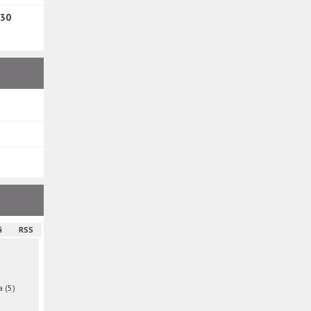
30
й
RSS
ма
(5)