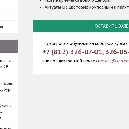
Актуальные цветовые композиции и палит
е
ОСТАВИТЬ ЗАЯ
ов
По вопросам обучения на коротких курсах
+7 (812) 326-07-01
,
326-05
или по электронной почте
contact@spb.des
нтервью
ди
29
и: День
ербург
ключ к
S-
я
крытых