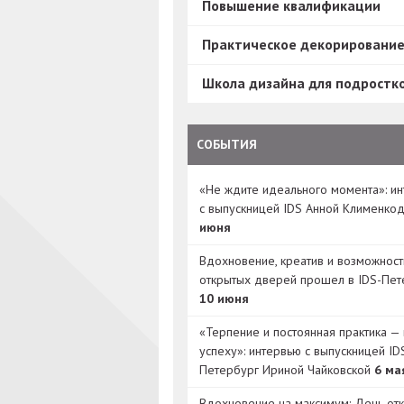
Повышение квалификации
Практическое декорировани
Школа дизайна для подростк
СОБЫТИЯ
«Не ждите идеального момента»: и
с выпускницей IDS Анной Клименко
июня
Вдохновение, креатив и возможност
открытых дверей прошел в IDS-Пет
10 июня
«Терпение и постоянная практика — 
успеху»: интервью с выпускницей ID
Петербург Ириной Чайковской
6 ма
Вдохновение на максимум: День от