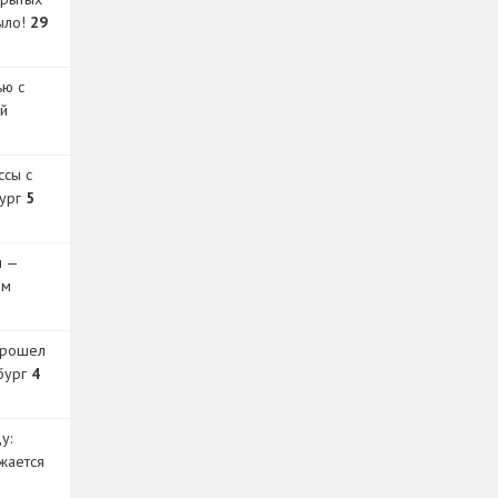
было!
29
ью с
й
ссы с
бург
5
и —
ом
прошел
бург
4
у:
жается