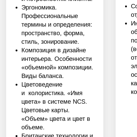
С
Эргономика.
о
Профессиональные
И
термины и определения:
о
пространство, форма,
п
стиль, зонирование.
(
Композиция в дизайне
о
интерьера. Особенности
э
«объемной» композиции.
о
Виды баланса.
к
Цветоведение
к
и колористика. «Имя
цвета» в системе NCS.
Цветовые карты.
«Объем» цвета и цвет в
объеме.
Британские технологии и