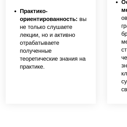
О
м
Практико-
о
ориентированность:
вы
г
не только слушаете
б
лекции, но и активно
м
отрабатываете
с
полученные
ч
теоретические знания на
зн
практике.
к
с
с