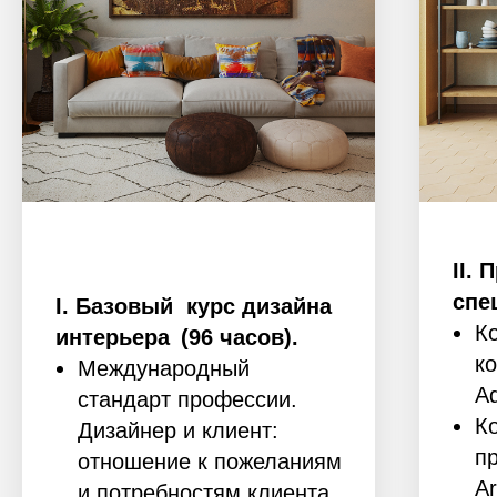
II.
спе
I. Базовый курс дизайна
К
интерьера (96 часов).
к
Международный
A
стандарт профессии.
К
Дизайнер и клиент:
п
отношение к пожеланиям
Ar
и потребностям клиента.