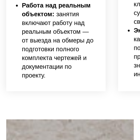
кл
Работа над реальным
с
объектом:
занятия
с
включают работу над
Э
реальным объектом —
к
от выезда на обмеры до
п
подготовки полного
п
комплекта чертежей и
з
документации по
и
проекту.