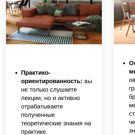
О
м
Практико-
о
ориентированность:
вы
г
не только слушаете
б
лекции, но и активно
м
отрабатываете
с
полученные
ч
теоретические знания на
зн
практике.