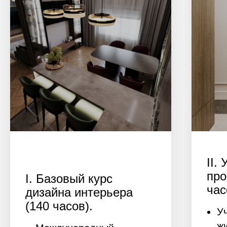
II.
про
I. Базовый курс
час
дизайна интерьера
(140 часов).
У
ж