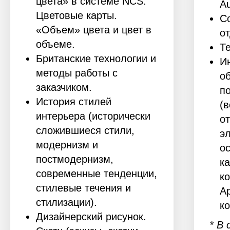
цвета» в системе NCS.
A
Цветовые карты.
С
«Объем» цвета и цвет в
о
объеме.
Т
Британские технологии и
И
методы работы с
о
заказчиком.
п
История стилей
(
интерьера (исторически
о
сложившиеся стили,
э
модернизм и
о
постмодернизм,
к
современные тенденции,
к
стилевые течения и
А
стилизации).
к
Дизайнерский рисунок.
* В