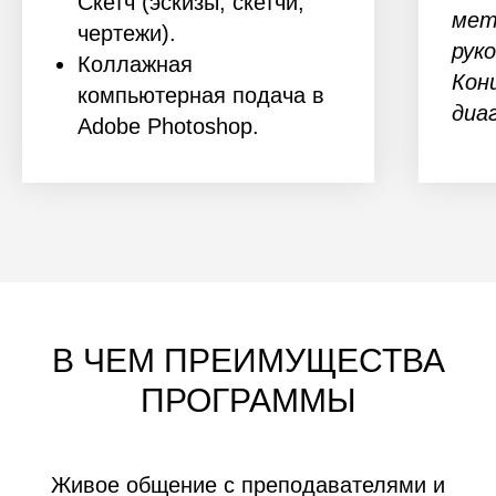
Скетч (эскизы, скетчи,
мет
чертежи).
рук
Коллажная
Кон
компьютерная подача в
диа
Adobe Photoshop.
В ЧЕМ ПРЕИМУЩЕСТВА
ПРОГРАММЫ
Живое общение с преподавателями и