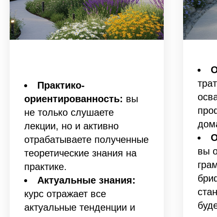
О
трат
Практико-
осв
ориентированность:
вы
про
не только слушаете
дом
лекции, но и активно
О
отрабатываете полученные
вы 
теоретические знания на
гра
практике.
бри
Актуальные знания:
ста
курс отражает все
буде
актуальные тенденции и