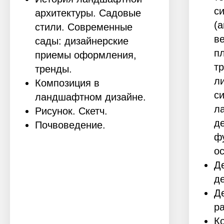
с
архитектуры. Садовые
(
стили. Современные
в
сады: дизайнерские
п
приемы оформления,
т
тренды.
л
Композиция в
с
ландшафтном дизайне.
л
Рисунок. Скетч.
д
Почвоведение.
ф
о
Д
д
Д
р
К