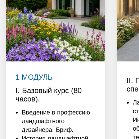
1 МОДУЛЬ
II.
спе
I. Базовый курс (80
часов).
Л
с
Введение в профессию
И
ландшафтного
о
дизайнера. Бриф.
т
История ландшафтной