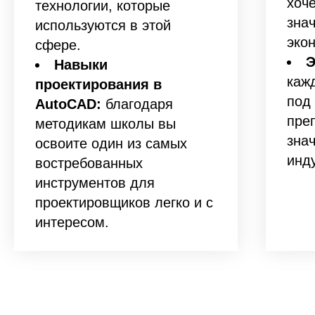
хоче
технологии, которые
зна
используются в этой
эко
сфере.
Э
Навыки
каж
проектирования в
под
AutoCAD:
благодаря
пре
методикам школы вы
зна
освоите один из самых
инд
востребованных
инструментов для
проектировщиков легко и с
интересом.