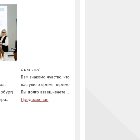
6 мая 2026
29 апреля 2026
Вам знакомо чувство, что
На днях Международная
ола
наступило время перемен?
Школа Дизайна (Санкт-
ербург)
Вы долго взвешиваете…
Петербург) распахнула свои
вери…
Продолжение
двери для…
Продолжение