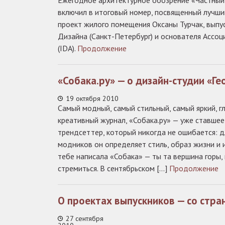
Ежегодное архитектурное обозрение «Частный
включил в итоговый номер, посвященный лучши
проект жилого помещения Оксаны Турчак, вы
Дизайна (Санкт-Петербург) и основателя Ассо
(IDA).
Продолжение
«Собака.ру» — о дизайн-студии «Ге
19 октября 2010
Самый модный, самый стильный, самый яркий, г
креативный журнал, «Собака.ру» — уже ставше
трендсеттер, который никогда не ошибается: д
модников он определяет стиль, образ жизни и и
тебе написала «Собака» — ты та вершина горы,
стремиться. В сентябрьском […]
Продолжение
О проектах выпускников — со стра
27 сентября