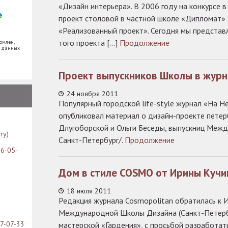
«Дизайн интерьера». В 2006 году на конкурсе 
проект столовой в частной школе «Дипломат» 
«Реализованный проект». Сегодня мы предста
того проекта […]
Продолжение
омлен,
х данных
Проект выпускников Школы в журн
24 ноября 2011
Популярный городской life-style журнал «На Н
опубликовал материал о дизайн-проекте петер
Длугоборской и Ольги Беседы, выпускниц Меж
ту)
Санкт-Петербург/.
Продолжение
26-05-
Дом в стиле COSMO от Ирины Кучи
18 июля 2011
Редакция журнала Cosmopolitan обратилась к 
Международной Школы Дизайна (Санкт-Петерб
07-07-33
мастерской «Гардения», с просьбой разработат