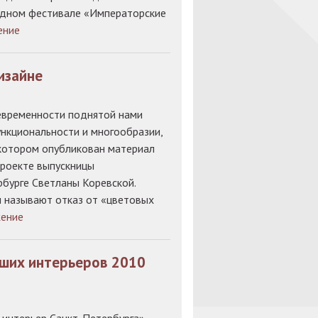
одном фестивале «Императорские
ение
изайне
евременности поднятой нами
ункциональности и многообразии,
 котором опубликован материал
роекте выпускницы
бурге Светланы Коревской.
 называют отказ от «цветовых
ение
чших интерьеров 2010