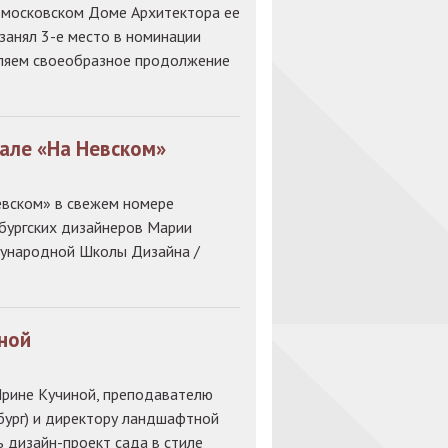
в московском Доме Архитектора ее
занял 3-е место в номинации
вляем своеобразное продолжение
але «На Невском»
евском» в свежем номере
бургских дизайнеров Марии
дународной Школы Дизайна /
ной
Ирине Кучиной, преподавателю
ург) и директору ландшафтной
ь дизайн-проект сада в стиле