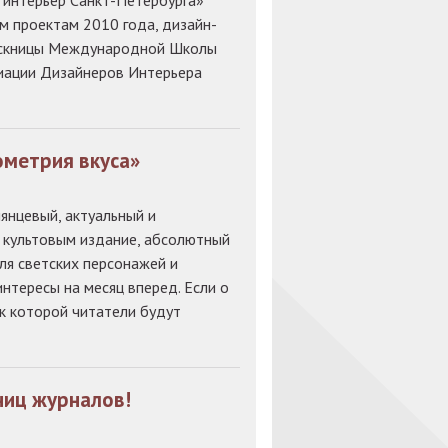
 интерьер Санкт-Петербурга»
м проектам 2010 года, дизайн-
пускницы Международной Школы
циации Дизайнеров Интерьера
ометрия вкуса»
лянцевый, актуальный и
е культовым издание, абсолютный
ля светских персонажей и
нтересы на месяц вперед. Если о
 к которой читатели будут
ниц журналов!