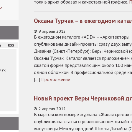
толк в ярких образах и качественной графике.
П
г
Оксана Турчак – в ежегодном ката
9 апреля 2012
В ежегодном каталоге «ADD» – «Архитекторы,
опубликованы дизайн-проекты сразу двух вы
й
RSS
Дизайна (Санкт-Петербург): Веры Черниковой (о
Оксаны Турчак. Каталог является приложением 
сжатой форме представляющим около 100 наи
ма
(5)
одной обложкой. В профессиональной среде ка
[…]
Продолжение
Новый проект Веры Черниковой д
2 апреля 2012
В мартовском номере журнала «Жилая среда» 
опубликована статья о реализованном дизайн-
выпускницы Международной Школы Дизайна (Са