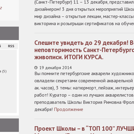
(Санкт-Петербург) 11 – 13 декабря, представи
г
дизайнером! 3 дня открытых мероприятий Шко
мир дизайна – открытые лекции, мастер-классы
викторина и розыгрыши сертификатов на обучен
Спешите увидеть до 29 декабря! 
й
RSS
неповторимость Санкт-Петербургс
живописи. ИТОГИ КУРСА.
19 декабря 2014
ма
(5)
Вы помните петербургские акварели художнико
овладели секретами современной акварельной 
ак. часов), 3 темы: натюрморт, пейзаж, интерь
работ! Куратор – один из лучших акварелисто
преподаватель Школы Виктория Римовна Фроло
декабря!
Продолжение
Проект Школы – в “ТОП 100” ЛУЧШ