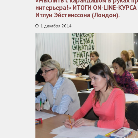
«Мыслить с карандашом в руках п
интерьера!» ИТОГИ ON-LINE-КУРСА
Итлуи Эйстенссона (Лондон).
1 декабря 2014