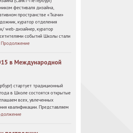
зайна (Санкт-Петербург)
ником фестиваля дизайна,
еативном пространстве «Ткачи»
дожник, куратор отделения
ик/ web-дизайнер, куратор
осетителями событий Школы стали
]
Продолжение
015 в Международной
бург) стартует традиционный
года в Школе состоятся открытые
иглашаем всех, увлеченных
ния квалификации. Представляем
одолжение