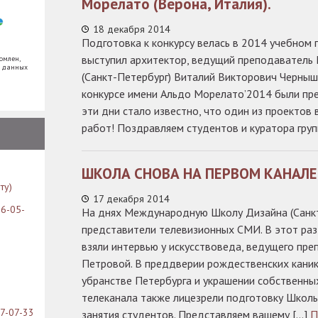
Морелато (Верона, Италия).
18 декабря 2014
Подготовка к конкурсу велась в 2014 учебном 
выступил архитектор, ведущий преподавател
омлен,
х данных
(Санкт-Петербург) Виталий Викторович Черны
конкурсе имени Альдо Морелато’2014 были пр
эти дни стало известно, что один из проектов
работ! Поздравляем студентов и куратора гру
ШКОЛА СНОВА НА ПЕРВОМ КАНАЛЕ
ту)
17 декабря 2014
26-05-
На днях Международную Школу Дизайна (Санкт
представители телевизионных СМИ. В этот раз
взяли интервью у искусствоведа, ведущего пр
Петровой. В преддверии рождественских каник
убранстве Петербурга и украшении собственны
телеканала также лицезрели подготовку Школы
07-07-33
занятия студентов. Представляем вашему […]
П