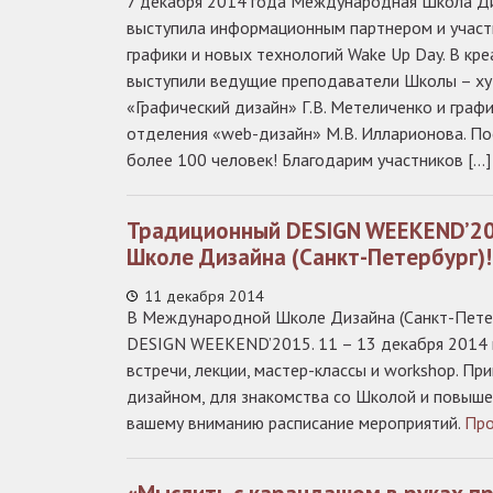
7 декабря 2014 года Международная Школа Ди
выступила информационным партнером и участ
графики и новых технологий Wake Up Day. В кр
выступили ведущие преподаватели Школы – ху
«Графический дизайн» Г.В. Метеличенко и граф
отделения «web-дизайн» М.В. Илларионова. П
более 100 человек! Благодарим участников […
Традиционный DESIGN WEEKEND’2
Школе Дизайна (Санкт-Петербург)!
11 декабря 2014
В Международной Школе Дизайна (Санкт-Петер
DESIGN WEEKEND’2015. 11 – 13 декабря 2014 
встречи, лекции, мастер-классы и workshop. Пр
дизайном, для знакомства со Школой и повыше
вашему вниманию расписание мероприятий.
Пр