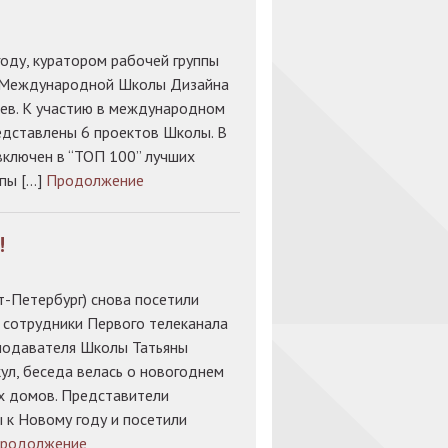
году, куратором рабочей группы
ь Международной Школы Дизайна
шев. К участию в международном
едставлены 6 проектов Школы. В
 включен в “ТОП 100” лучших
ппы […]
Продолжение
!
-Петербург) снова посетили
 сотрудники Первого телеканала
еподавателя Школы Татьяны
ул, беседа велась о новогоднем
х домов. Представители
 к Новому году и посетили
родолжение