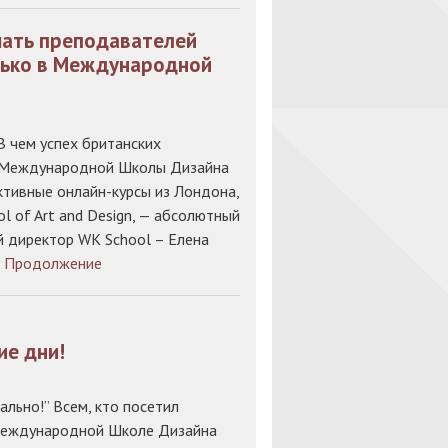
шать преподавателей
лько в Международной
В чем успех британских
ы Международной Школы Дизайна
ктивные онлайн-курсы из Лондона,
 of Art and Design, — абсолютный
й директор WK School – Елена
]
Продолжение
ие дни!
ально!” Всем, кто посетил
 Международной Школе Дизайна