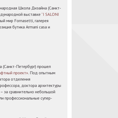
ународная Школа Дизайна (Санкт-
еждународной выставке
”I SALONI
ый мир Fornasetti, галерея
озиция бутика Armani casa и
 (Санкт-Петербург) прошел
афтный проект»
. Под опытным
ратора отделения
рофессора, доктора архитектуры
– за сравнительно небольшой
дали профессиональные супер-