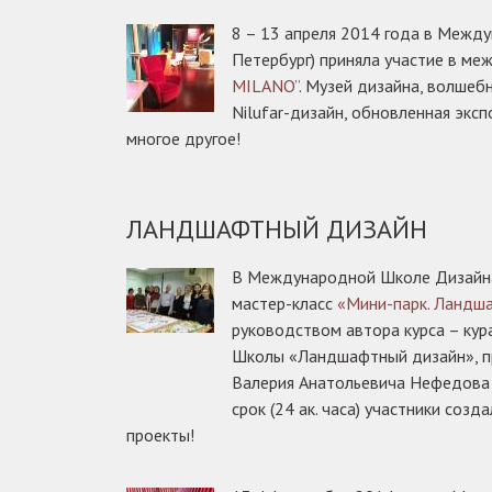
8 – 13 апреля 2014 года в Межд
Петербург) приняла участие в м
MILANO”
. Музей дизайна, волшебн
Nilufar-дизайн, обновленная эксп
многое другое!
ЛАНДШАФТНЫЙ ДИЗАЙН
В Международной Школе Дизайна
мастер-класс
«Мини-парк. Ландш
руководством автора курса – ку
Школы «Ландшафтный дизайн», п
Валерия Анатольевича Нефедова 
срок (24 ак. часа) участники соз
проекты!