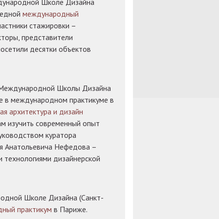
ждународной Школе Дизайна
редной
международный
частники стажировки –
торы, представители
осетили десятки объектов
ы Международной Школы Дизайна
ие в международном практикуме в
ая архитектура и дизайн
ам изучить современный опыт
уководством куратора
я Анатольевича Нефедова –
и технологиями дизайнерской
родной Школе Дизайна (Санкт-
ный практикум
в Париже.