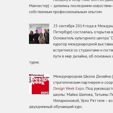
Манчестер) – делились последними новостями 
собственным профессиональным опытом.
25 сентября 2014 года в Междун
Петербург) состоялась открытая 
Основатель культурного центра “Di
куратор международной выставк
встретился со студентами и гост
пути в мир дизайна, об основных 
турне.
Международная Школа Дизайна (С
стратегическим партнером и соо
Design Week Expo
. Под руководс
школы: Майка Шилова, Татьяны Пе
Илларионовой, Урхо Ряттеля – в
двухдневный обучающий курс.