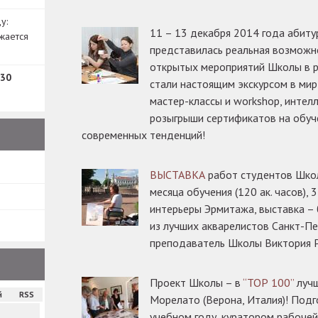
у:
11 – 13 декабря 2014 года абит
жается
представилась реальная возможно
открытых мероприятий Школы в 
30
стали настоящим экскурсом в мир
мастер-классы и workshop, интел
розыгрыши сертификатов на обуче
современных тенденций!
ВЫСТАВКА
работ студентов Школ
месяца обучения (120 ак. часов), 
интерьеры Эрмитажа, выставка – 
из лучших акварелистов Санкт-П
преподаватель Школы Виктория 
Проект Школы – в
“ТОР 100”
лучш
й
RSS
Морелато (Верона, Италия)! Подг
учебном году, куратором рабочей