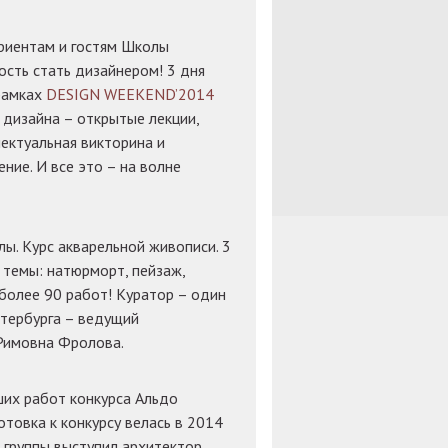
уриентам и гостям Школы
сть стать дизайнером! 3 дня
рамках
DESIGN WEEKEND’2014
 дизайна – открытые лекции,
лектуальная викторина и
ние. И все это – на волне
ы. Курс акварельной живописи. 3
3 темы: натюрморт, пейзаж,
более 90 работ! Куратор – один
етербурга – ведущий
Римовна Фролова.
их работ конкурса Альдо
отовка к конкурсу велась в 2014
 группы выступил архитектор,