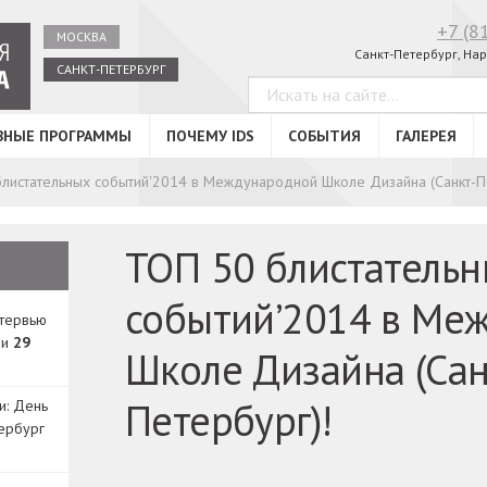
+7 (8
МОСКВА
Санкт-Петербург, Нар
САНКТ-ПЕТЕРБУРГ
ВНЫЕ ПРОГРАММЫ
ПОЧЕМУ IDS
СОБЫТИЯ
ГАЛЕРЕЯ
листательных событий'2014 в Международной Школе Дизайна (Санкт-П
ТОП 50 блистатель
событий’2014 в Ме
нтервью
ди
29
Школе Дизайна (Сан
Петербург)!
и: День
ербург