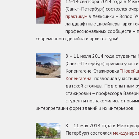
13-14 сентября 2014 года в Ме
(Санкт-Петербург) состоялся оче
практикум
в Хельсинки – Эспоо. У
ландшафтные дизайнеры, архитек
профессиональных сообществ – п
современного дизайна и архитектуры!
8 – 11 июля 2014 года студент
(Санкт-Петербург) приняли участ
Копенгагене. Стажировка
“Новейш
Копенгагена”
позволила участник
датской столицы. Под опытным р
стажировки – профессора Валери
студенты познакомились с новым
интерпретации форм зданий и их интерьеров.
8 – 11 мая 2014 года в Междуна
Петербург) состоялся
международ