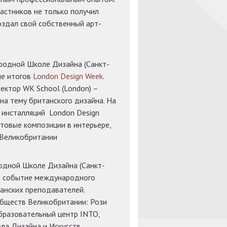
астников не только получил
создал свой собственный арт-
родной Школе Дизайна (Санкт-
ие итогов
London Design Week
.
ектор WK School (London) –
а тему британского дизайна. На
 инсталляций London Design
товые композиции в интерьере,
 Великобритании
одной Школе Дизайна (Санкт-
е событие международного
анских преподавателей.
бществ Великобритании: Рози
бразовательный центр INTO,
ла Дизайна и Искусств,