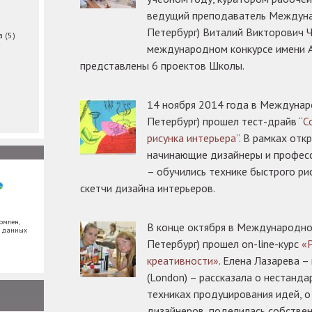
ведущий преподаватель Междуна
Петербург) Виталий Викторович Ч
ма
(5)
международном конкурсе имени 
представлены 6 проектов Школы.
14 ноября 2014 года в Междунар
Петербург) прошел тест-драйв
“С
рисунка интерьера”
. В рамках отк
начинающие дизайнеры и професс
– обучились технике быстрого ри
скетчи дизайна интерьеров.
омлен,
В конце октября в Международно
х данных
Петербург) прошел on-line-курс
«
креативности»
. Елена Лазарева 
(London) – рассказала о нестанд
техниках продуцирования идей, 
дизайнеров, поделилась собстве