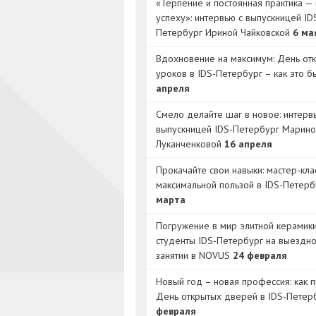
«Терпение и постоянная практика — 
успеху»: интервью с выпускницей ID
Петербург Ириной Чайковской
6 ма
Вдохновение на максимум: День от
уроков в IDS-Петербург – как это 
апреля
Смело делайте шаг в новое: интерв
выпускницей IDS-Петербург Марино
Луканченковой
16 апреля
Прокачайте свои навыки: мастер-кла
максимальной пользой в IDS-Петер
марта
Погружение в мир элитной керамик
студенты IDS-Петербург на выездн
занятии в NOVUS
24 февраля
Новый год – новая профессия: как 
День открытых дверей в IDS-Петер
февраля