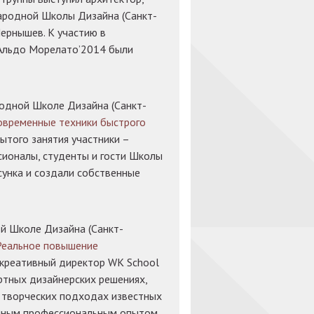
родной Школы Дизайна (Санкт-
ернышев. К участию в
Альдо Морелато’2014 были
одной Школе Дизайна (Санкт-
овременные техники быстрого
рытого занятия участники –
ионалы, студенты и гости Школы
сунка и создали собственные
й Школе Дизайна (Санкт-
Реальное повышение
– креативный директор WK School
артных дизайнерских решениях,
о творческих подходах известных
нным профессиональным опытом.