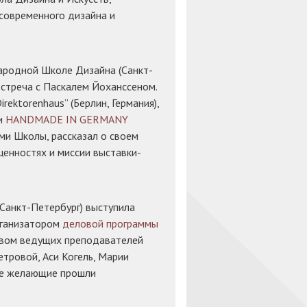
современного дизайна и
ародной Школе Дизайна (Санкт-
встреча с Паскалем Йоханссеном.
rektorenhaus” (Берлин, Германия),
и
HANDMADE IN GERMANY
ями Школы, рассказал о своем
ценностях и миссии выставки-
анкт-Петербург) выступила
рганизатором
деловой программы
твом ведущих преподавателей
тровой, Аси Когель, Марии
се желающие прошли