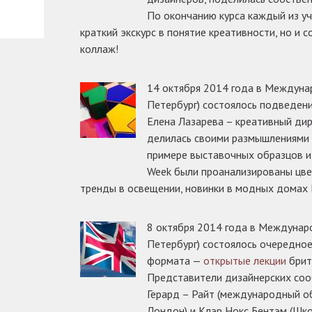
По окончанию курса каждый из уч
краткий экскурс в понятие креативности, но и 
коллаж!
14 октября 2014 года в Междуна
Петербург) состоялось подведен
Елена Лазарева – креативный дир
делилась своими размышлениями н
примере выставочных образцов и
Week были проанализированы цве
тренды в освещении, новинки в модных домах
8 октября 2014 года в Междунар
Петербург) состоялось очередно
формата —
открытые лекции
брит
Представители дизайнерских соо
Герард – Райт (международный о
Лондон) и Клэр Нокс Бентэм (Шко