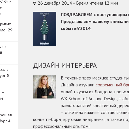
ключ к
26 декабря 2014
• Время чтения 12 мин
S-
я
ПОЗДРАВЛЯЕМ с наступающим н
Представляем вашему внимани
крытых
событий’2014.
было!
29
ью с
й
ДИЗАЙН ИНТЕРЬЕРА
ссы с
бург
5
В течение трех месяцев студен
Дизайна изучали
современный бр
онлайн-курсы из Лондона, прово
и —
ом
WK School of Art and Design, – 
рамках занятий креативный дирек
– осветила важные составляющие
прошел
концепт-борд, круговые диаграммы, а также п
бург
4
профессиональным опытом!