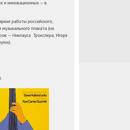
х и инновационных — в
яркие работы российского,
и музыкального плаката (на
ров — Никлауса Трокслера, Игоря
угих).
й