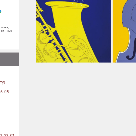
омлен,
х данных
ту)
26-05-
07-07-33