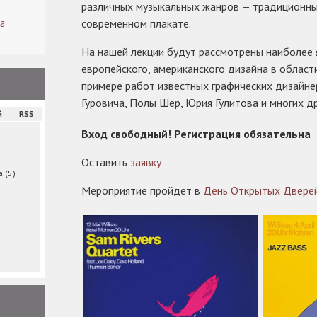
различных музыкальных жанров — традиционны
г
современном плакате.
На нашей лекции будут рассмотрены наиболее 
европейского, американского дизайна в област
примере работ известных графических дизайне
Гуровича, Полы Шер, Юрия Гулитова и многих др
й
RSS
Вход свободный! Регистрация обязательна
Оставить
заявку
ма
(5)
Мероприятие пройдет в
День Открытых Двере