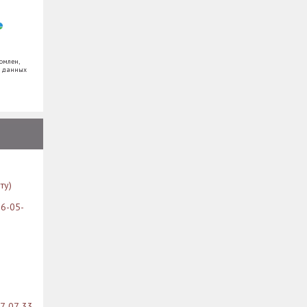
омлен,
х данных
ту)
26-05-
07-07-33