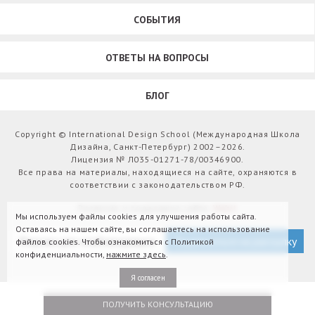
СОБЫТИЯ
ОТВЕТЫ НА ВОПРОСЫ
БЛОГ
Copyright © International Design School (Международная Школа
Дизайна, Санкт-Петербург) 2002–2026.
Лицензия № Л035-01271-78/00346900.
Все права на материалы, находящиеся на сайте, охраняются в
соответствии с законодательством РФ.
Развитие и поддержка сайта:
Webit
Мы используем файлы cookies для улучшения работы сайта.
Оставаясь на нашем сайте, вы соглашаетесь на использование
Версия для слабовидящих
Подписаться на рассылку
файлов cookies. Чтобы ознакомиться с Политикой
конфиденциальности,
нажмите здесь
.
Я согласен
ПОЛУЧИТЬ КОНСУЛЬТАЦИЮ