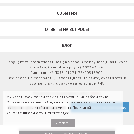
СОБЫТИЯ
ОТВЕТЫ НА ВОПРОСЫ
БЛОГ
Copyright © International Design School (Международная Школа
Дизайна, Санкт-Петербург) 2002–2026.
Лицензия № Л035-01271-78/00346900.
Все права на материалы, находящиеся на сайте, охраняются в
соответствии с законодательством РФ.
Развитие и поддержка сайта:
Webit
Мы используем файлы cookies для улучшения работы сайта.
Оставаясь на нашем сайте, вы соглашаетесь на использование
Версия для слабовидящих
Подписаться на рассылку
файлов cookies. Чтобы ознакомиться с Политикой
конфиденциальности,
нажмите здесь
.
Я согласен