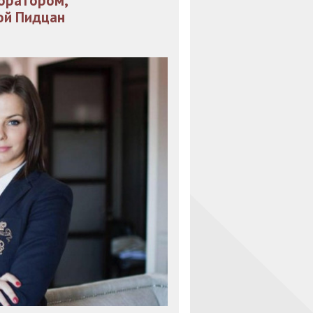
оратором,
ой Пидцан