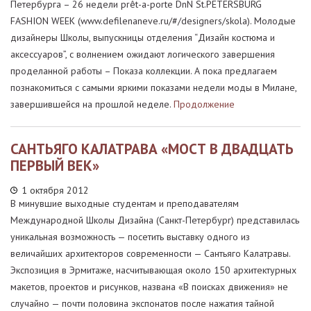
Петербурга – 26 недели prêt-a-porte DnN St.PETERSBURG
FASHION WEEK (www.defilenaneve.ru/#/designers/skola). Молодые
дизайнеры Школы, выпускницы отделения “Дизайн костюма и
аксессуаров”, с волнением ожидают логического завершения
проделанной работы – Показа коллекции. А пока предлагаем
познакомиться с самыми яркими показами недели моды в Милане,
завершившейся на прошлой неделе.
Продолжение
САНТЬЯГО КАЛАТРАВА «МОСТ В ДВАДЦАТЬ
ПЕРВЫЙ ВЕК»
1 октября 2012
В минувшие выходные студентам и преподавателям
Международной Школы Дизайна (Санкт-Петербург) представилась
уникальная возможность — посетить выставку одного из
величайших архитекторов современности — Сантьяго Калатравы.
Экспозиция в Эрмитаже, насчитывающая около 150 архитектурных
макетов, проектов и рисунков, названа «В поисках движения» не
случайно — почти половина экспонатов после нажатия тайной