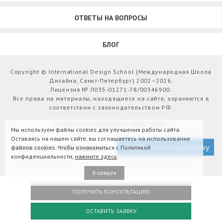
ОТВЕТЫ НА ВОПРОСЫ
БЛОГ
Copyright © International Design School (Международная Школа
Дизайна, Санкт-Петербург) 2002–2026.
Лицензия № Л035-01271-78/00346900.
Все права на материалы, находящиеся на сайте, охраняются в
соответствии с законодательством РФ.
Развитие и поддержка сайта:
Webit
Мы используем файлы cookies для улучшения работы сайта.
Оставаясь на нашем сайте, вы соглашаетесь на использование
Версия для слабовидящих
Подписаться на рассылку
файлов cookies. Чтобы ознакомиться с Политикой
конфиденциальности,
нажмите здесь
.
Я согласен
ПОЛУЧИТЬ КОНСУЛЬТАЦИЮ
ОСТАВИТЬ ЗАЯВКУ
Оплатить