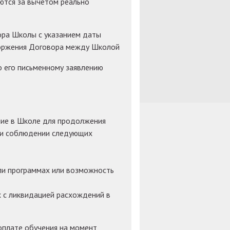
ются за вычетом реально
ора Школы с указанием даты
сторжения Договора между Школой
о его письменному заявлению
ние в Школе для продолжения
при соблюдении следующих
ли программах или возможность
 с ликвидацией расхождений в
оплате обучения на момент