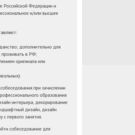
не Российской Федерации и
ессиональное и/или высшее
тавляют:
данство; дополнительно для
 проживать в РФ;
лением оригинала или
вольных).
 собеседования при зачислении
профессионального образования
изайн интерьера, декорирование
андшафтный дизайн, дизайн
 с первого занятия.
ойти собеседование для