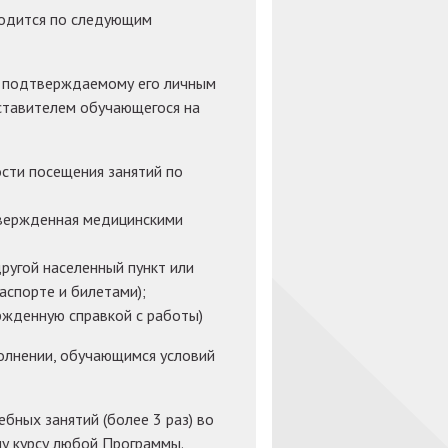
водится по следующим
, подтверждаемому его личным
ставителем обучающегося на
ости посещения занятий по
твержденная медицинскими
ругой населенный пункт или
аспорте и билетами);
ржденную справкой с работы)
полнении, обучающимся условий
ебных занятий (более 3 раз) во
у курсу любой Программы.