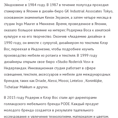
Эйндховене в 1984 году. В 1987 в течение полугода проходил
стажировку в Японии в дизайн-бюро GK Industrial Associates Tokyo,
основанном знаменитым Кензи Экуаном, а затем четыре месяца в
студии Ingo Maurer в Мюнхене. Время, проведенное в Японии,
оказало большое влияние на интерес Родерика Воса к азиатской
культуре и на его творчество. Окончив «Академию дизайна» в
1990 году, он вместе с супругой, дизайнером по текстилю Клэр
Вос, переехал в Индонезию, чтобы подробнее изучить
производство мебели из ротанга и текстиля. В 1999 году
дизайнеры открыли свое бюро «Studio Roderick Vos» в
Нидерландах. Инновационная студия работает в сфере
освещения, текстиля, аксессуаров и мебели для международных
брендов, таких как Driade, Alessi, Moooi, Linteloo , Koninklijke,
Tichelaar Makkum и других.
В 2015 году Родерик и Клэр Вос стали арт-директорами
голландского мебельного бренда PODE. Каждый продукт
молодого бренда создается в результате тщательного
исследования и увлечения технологиями, материалом и цветом.