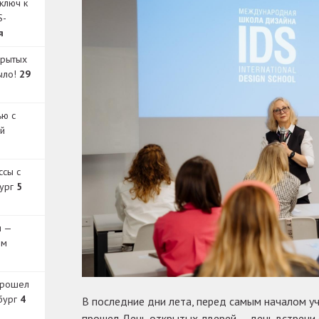
ключ к
S-
я
крытых
было!
29
ью с
й
ссы с
бург
5
и —
ом
прошел
бург
4
В последние дни лета, перед самым началом уч
прошел День открытых дверей — день встречи