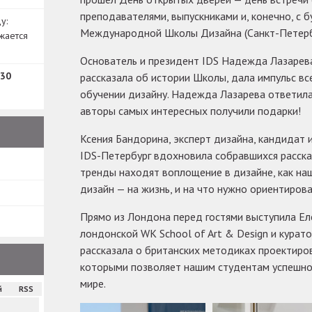
преподавателями, выпускниками и, конечно, с
у:
Международной Школы Дизайна (Санкт-Петерб
жается
Основатель и президент IDS Надежда Лазарева
30
рассказала об истории Школы, дала импульс вс
обучении дизайну. Надежда Лазарева ответила
авторы самых интересных получили подарки!
Ксения Бандорина, эксперт дизайна, кандидат 
IDS-Петербург вдохновила собравшихся расска
тренды находят воплощение в дизайне, как наш
дизайн — на жизнь, и на что нужно ориентиров
Прямо из Лондона перед гостями выступила Ел
лондонской WK School of Art & Design и курато
рассказала о британских методиках проектиро
которыми позволяет нашим студентам успешно 
мире.
й
RSS