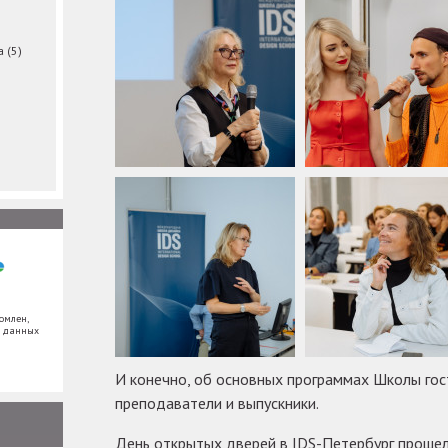
ма
(5)
омлен,
х данных
И конечно, об основных программах Школы гос
преподаватели и выпускники.
День открытых дверей в IDS-Петербург проше