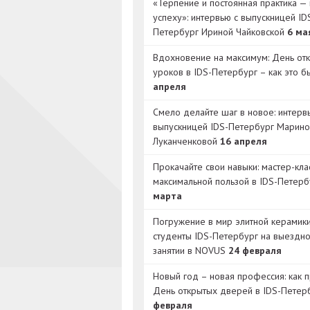
«Терпение и постоянная практика — 
успеху»: интервью с выпускницей ID
Петербург Ириной Чайковской
6 ма
Вдохновение на максимум: День от
уроков в IDS-Петербург – как это 
апреля
Смело делайте шаг в новое: интерв
выпускницей IDS-Петербург Марино
Луканченковой
16 апреля
Прокачайте свои навыки: мастер-кла
максимальной пользой в IDS-Петер
марта
Погружение в мир элитной керамик
студенты IDS-Петербург на выездн
занятии в NOVUS
24 февраля
Новый год – новая профессия: как 
День открытых дверей в IDS-Петер
февраля