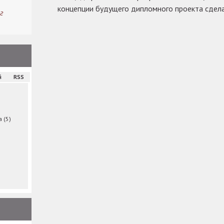
концепции будущего дипломного проекта сдела
г
й
RSS
ма
(5)