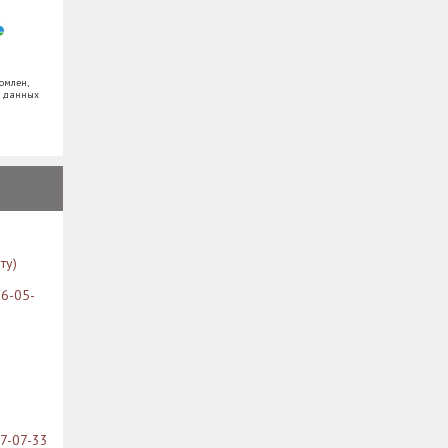
омлен,
х данных
ту)
26-05-
07-07-33