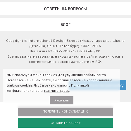
ОТВЕТЫ НА ВОПРОСЫ
БЛОГ
Copyright © International Design School (Международная Школа
Дизайна, Санкт-Петербург) 2002–2026.
Лицензия № Л035-01271-78/00346900.
Все права на материалы, находящиеся на сайте, охраняются в
соответствии с законодательством РФ.
Развитие и поддержка сайта:
Webit
Мы используем файлы cookies для улучшения работы сайта.
Оставаясь на нашем сайте, вы соглашаетесь на использование
Версия для слабовидящих
Подписаться на рассылку
файлов cookies. Чтобы ознакомиться с Политикой
конфиденциальности,
нажмите здесь
.
Я согласен
ПОЛУЧИТЬ КОНСУЛЬТАЦИЮ
ОСТАВИТЬ ЗАЯВКУ
Оплатить