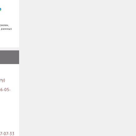
омлен,
х данных
ту)
26-05-
07-07-33