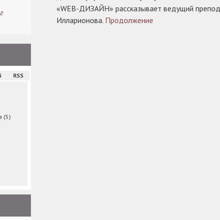
«WEB-ДИЗАЙН» рассказывает ведущий препод
г
Илларионова.
Продолжение
й
RSS
ма
(5)