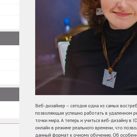
Веб-дизайнер – сегодня одна из самых востре
позволяющая успешно работать в удаленном р
точки мира. А теперь и учиться веб-дизайну в
онлайн в режиме реального времени, что позв
данный формат к очному обучению. Об особен