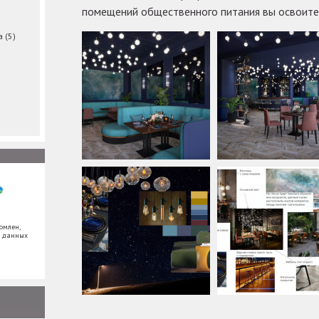
помещений общественного питания вы освоите 
ма
(5)
омлен,
х данных