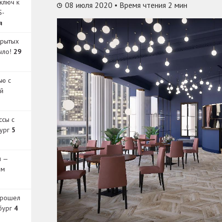
ключ к
08 июля 2020
• Время чтения 2 мин
S-
я
крытых
было!
29
ью с
й
ссы с
бург
5
и —
ом
прошел
бург
4