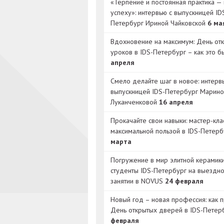
«Терпение и постоянная практика — 
успеху»: интервью с выпускницей ID
Петербург Ириной Чайковской
6 ма
Вдохновение на максимум: День от
уроков в IDS-Петербург – как это 
апреля
Смело делайте шаг в новое: интерв
выпускницей IDS-Петербург Марино
Луканченковой
16 апреля
Прокачайте свои навыки: мастер-кла
максимальной пользой в IDS-Петер
марта
Погружение в мир элитной керамик
студенты IDS-Петербург на выездн
занятии в NOVUS
24 февраля
Новый год – новая профессия: как 
День открытых дверей в IDS-Петер
февраля