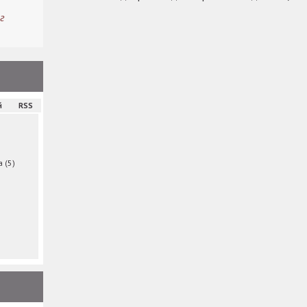
г
й
RSS
ма
(5)