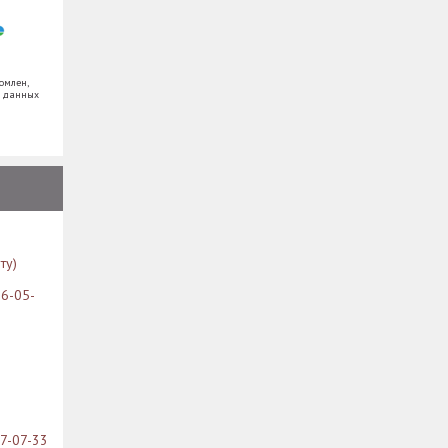
омлен,
х данных
ту)
26-05-
07-07-33