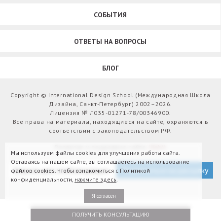
СОБЫТИЯ
ОТВЕТЫ НА ВОПРОСЫ
БЛОГ
Copyright © International Design School (Международная Школа
Дизайна, Санкт-Петербург) 2002–2026.
Лицензия № Л035-01271-78/00346900.
Все права на материалы, находящиеся на сайте, охраняются в
соответствии с законодательством РФ.
Развитие и поддержка сайта:
Webit
Мы используем файлы cookies для улучшения работы сайта.
Оставаясь на нашем сайте, вы соглашаетесь на использование
Версия для слабовидящих
Подписаться на рассылку
файлов cookies. Чтобы ознакомиться с Политикой
конфиденциальности,
нажмите здесь
.
Я согласен
ПОЛУЧИТЬ КОНСУЛЬТАЦИЮ