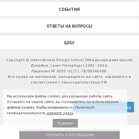
СОБЫТИЯ
ОТВЕТЫ НА ВОПРОСЫ
БЛОГ
Copyright © International Design School (Международная Школа
Дизайна, Санкт-Петербург) 2002–2026.
Лицензия № Л035-01271-78/00346900.
Все права на материалы, находящиеся на сайте, охраняются в
соответствии с законодательством РФ.
Развитие и поддержка сайта:
Webit
Мы используем файлы cookies для улучшения работы сайта.
Оставаясь на нашем сайте, вы соглашаетесь на использование
Версия для слабовидящих
Подписаться на рассылку
файлов cookies. Чтобы ознакомиться с Политикой
конфиденциальности,
нажмите здесь
.
Я согласен
ПОЛУЧИТЬ КОНСУЛЬТАЦИЮ