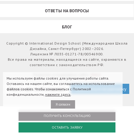
ОТВЕТЫ НА ВОПРОСЫ
БЛОГ
Copyright © International Design School (Международная Школа
Дизайна, Санкт-Петербург) 2002–2026.
Лицензия № Л035-01271-78/00346900.
Все права на материалы, находящиеся на сайте, охраняются в
соответствии с законодательством РФ.
Развитие и поддержка сайта:
Webit
Мы используем файлы cookies для улучшения работы сайта.
Оставаясь на нашем сайте, вы соглашаетесь на использование
Версия для слабовидящих
Подписаться на рассылку
файлов cookies. Чтобы ознакомиться с Политикой
конфиденциальности,
нажмите здесь
.
Я согласен
ПОЛУЧИТЬ КОНСУЛЬТАЦИЮ
ОСТАВИТЬ ЗАЯВКУ
Оплатить