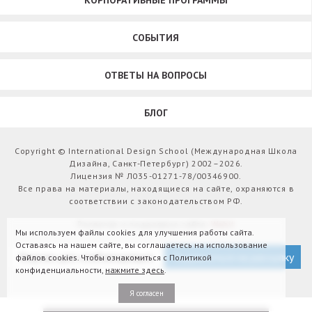
КОРПОРАТИВНЫЕ ПРОГРАММЫ
СОБЫТИЯ
ОТВЕТЫ НА ВОПРОСЫ
БЛОГ
Copyright © International Design School (Международная Школа
Дизайна, Санкт-Петербург) 2002–2026.
Лицензия № Л035-01271-78/00346900.
Все права на материалы, находящиеся на сайте, охраняются в
соответствии с законодательством РФ.
Развитие и поддержка сайта:
Webit
Мы используем файлы cookies для улучшения работы сайта.
Оставаясь на нашем сайте, вы соглашаетесь на использование
Версия для слабовидящих
Подписаться на рассылку
файлов cookies. Чтобы ознакомиться с Политикой
конфиденциальности,
нажмите здесь
.
Я согласен