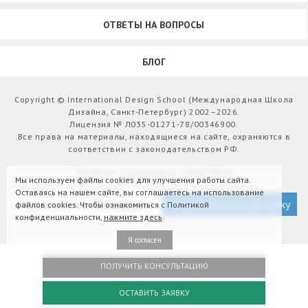
ОТВЕТЫ НА ВОПРОСЫ
БЛОГ
Copyright © International Design School (Международная Школа
Дизайна, Санкт-Петербург) 2002–2026.
Лицензия № Л035-01271-78/00346900.
Все права на материалы, находящиеся на сайте, охраняются в
соответствии с законодательством РФ.
Развитие и поддержка сайта:
Webit
Мы используем файлы cookies для улучшения работы сайта.
Оставаясь на нашем сайте, вы соглашаетесь на использование
Версия для слабовидящих
Подписаться на рассылку
файлов cookies. Чтобы ознакомиться с Политикой
конфиденциальности,
нажмите здесь
.
Я согласен
ПОЛУЧИТЬ КОНСУЛЬТАЦИЮ
ОСТАВИТЬ ЗАЯВКУ
Оплатить