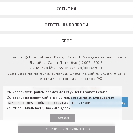
СОБЫТИЯ
ОТВЕТЫ НА ВОПРОСЫ
БЛОГ
Copyright © International Design School (Международная Школа
Дизайна, Санкт-Петербург) 2002–2026.
Лицензия № Л035-01271-78/00346900.
Все права на материалы, находящиеся на сайте, охраняются в
соответствии с законодательством РФ.
Развитие и поддержка сайта:
Webit
Мы используем файлы cookies для улучшения работы сайта.
Оставаясь на нашем сайте, вы соглашаетесь на использование
Версия для слабовидящих
Подписаться на рассылку
файлов cookies. Чтобы ознакомиться с Политикой
конфиденциальности,
нажмите здесь
.
Я согласен
ПОЛУЧИТЬ КОНСУЛЬТАЦИЮ