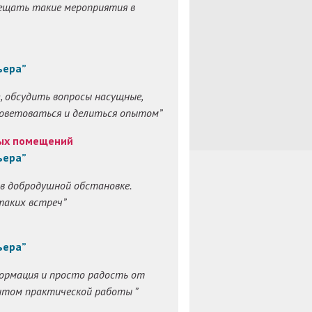
сещать такие мероприятия в
ьера”
, обсудить вопросы насущные,
советоваться и делиться опытом”
лых помещений
ьера”
в добродушной обстановке.
таких встреч”
ьера”
нформация и просто радость от
пытом практической работы ”