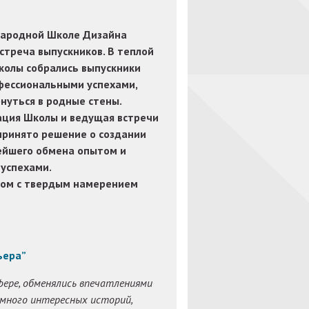
народной Школе Дизайна
встреча выпускников. В теплой
колы собрались выпускники
фессиональными успехами,
нуться в родные стены.
ция Школы и ведущая встречи
 принято решение о создании
нейшего обмена опытом и
успехами.
ром с твердым намерением
ьера”
ере, обменялись впечатлениями
много интересных историй,