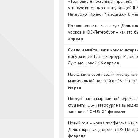
«Терпение и постоянная практика — 
успеху»: интервью с выпускницей ID
Петербург Ириной Чайковской
6 ма
Вдохновение на максимум: День от
уроков в IDS-Петербург – как это 
апреля
Смело делайте шаг в новое: интерв
выпускницей IDS-Петербург Марино
Луканченковой
16 апреля
Прокачайте свои навыки: мастер-кла
максимальной пользой в IDS-Петер
марта
Погружение в мир элитной керамик
студенты IDS-Петербург на выездн
занятии в NOVUS
24 февраля
Новый год – новая профессия: как 
День открытых дверей в IDS-Петер
февраля