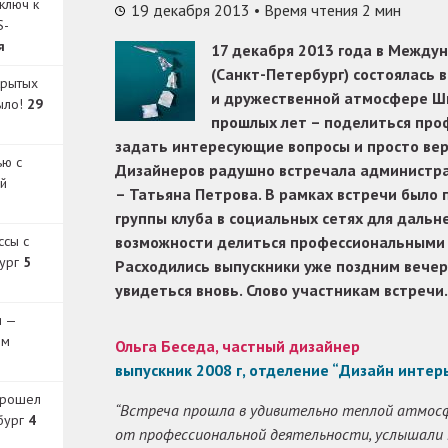
ключ к
19 декабря 2013
• Время чтения 2 мин
S-
я
17 декабря 2013 года в Между
(Санкт-Петербург) состоялась 
крытых
и дружественной атмосфере Ш
было!
29
прошлых лет – поделиться про
задать интересующие вопросы и просто вер
ью с
Дизайнеров радушно встречала администра
й
– Татьяна Петрова. В рамках встречи было
группы клуба в социальных сетях для даль
ссы с
возможности делиться профессиональными 
бург
5
Расходились выпускники уже поздним вече
увидеться вновь. Слово участникам встречи.
и —
ом
Ольга Беседа, частный дизайнер
выпускник 2008 г, отделение “Дизайн интер
прошел
“Встреча прошла в удивительно теплой атмосф
бург
4
от профессиональной деятельности, услышали 