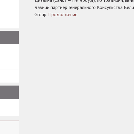
Дизайна (Санкт — Петербург), по традиции, яви
давний партнер Генерального Консульства Вел
Group.
Продолжение