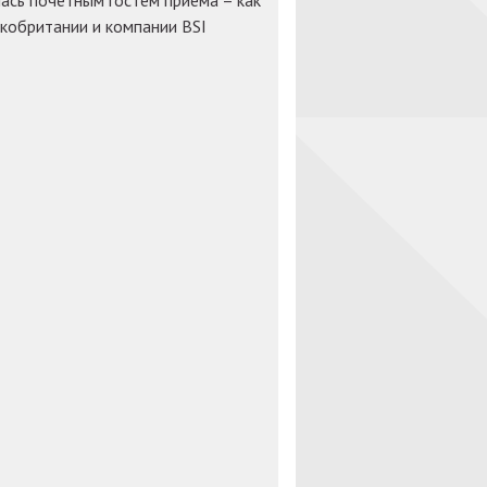
лась почетным гостем приема – как
икобритании и компании BSI