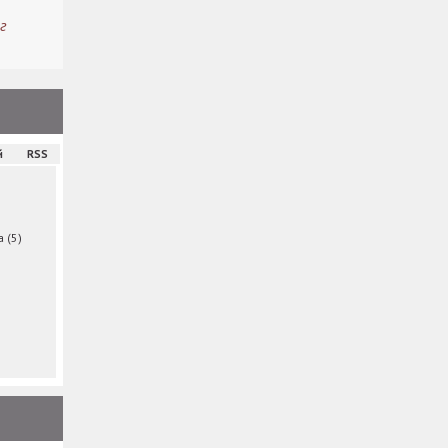
г
й
RSS
ма
(5)