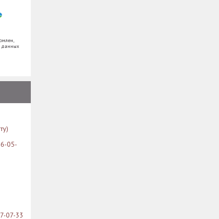
омлен,
х данных
ту)
26-05-
07-07-33