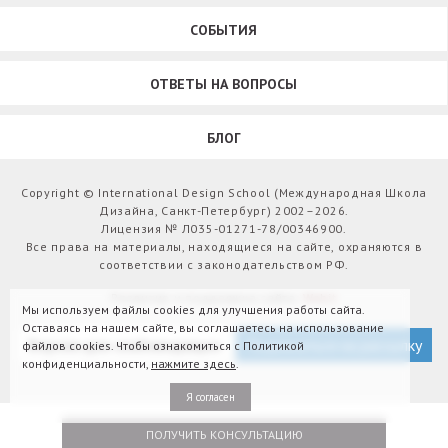
СОБЫТИЯ
ОТВЕТЫ НА ВОПРОСЫ
БЛОГ
Copyright © International Design School (Международная Школа
Дизайна, Санкт-Петербург) 2002–2026.
Лицензия № Л035-01271-78/00346900.
Все права на материалы, находящиеся на сайте, охраняются в
соответствии с законодательством РФ.
Развитие и поддержка сайта:
Webit
Мы используем файлы cookies для улучшения работы сайта.
Оставаясь на нашем сайте, вы соглашаетесь на использование
Версия для слабовидящих
Подписаться на рассылку
файлов cookies. Чтобы ознакомиться с Политикой
конфиденциальности,
нажмите здесь
.
Я согласен
ПОЛУЧИТЬ КОНСУЛЬТАЦИЮ