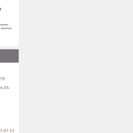
омлен,
х данных
ту)
26-05-
07-07-33