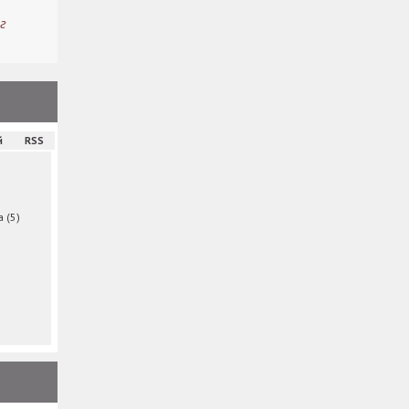
г
й
RSS
ма
(5)