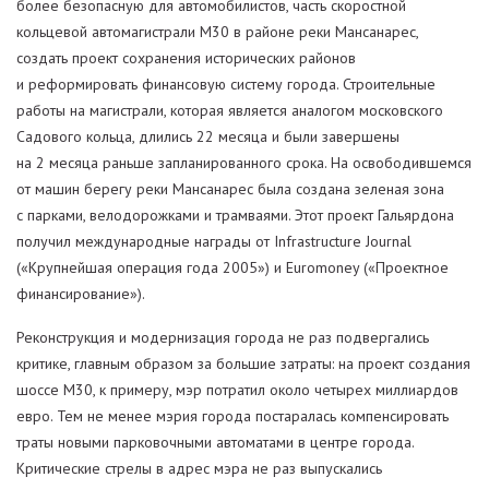
более безопасную для автомобилистов, часть скоростной
кольцевой автомагистрали M30 в районе реки Мансанарес,
создать проект сохранения исторических районов
и реформировать финансовую систему города. Строительные
работы на магистрали, которая является аналогом московского
Садового кольца, длились 22 месяца и были завершены
на 2 месяца раньше запланированного срока. На освободившемся
от машин берегу реки Мансанарес была создана зеленая зона
с парками, велодорожками и трамваями. Этот проект Гальярдона
получил международные награды от Infrastructure Journal
(«Крупнейшая операция года 2005») и Euromoney («Проектное
финансирование»).
Реконструкция и модернизация города не раз подвергались
критике, главным образом за большие затраты: на проект создания
шоссе М30, к примеру, мэр потратил около четырех миллиардов
евро. Тем не менее мэрия города постаралась компенсировать
траты новыми парковочными автоматами в центре города.
Критические стрелы в адрес мэра не раз выпускались