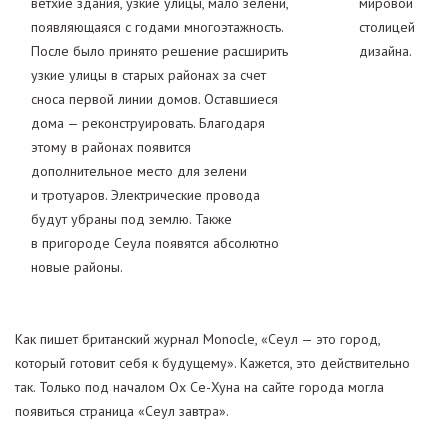
ветхие здания, узкие улицы, мало зелени,
мировой
появляющаяся с годами многоэтажность.
столицей
После было принято решение расширить
дизайна.
узкие улицы в старых районах за счет
сноса первой линии домов. Оставшиеся
дома — реконструировать. Благодаря
этому в районах появится
дополнительное место для зелени
и тротуаров. Электрические провода
будут убраны под землю. Также
в пригороде Сеула появятся абсолютно
новые районы.
Как пишет британский журнал Monocle, «Сеул — это город,
который готовит себя к будущему». Кажется, это действительно
так. Только под началом Ох Се-Хуна на сайте города могла
появиться страница «Сеул завтра».