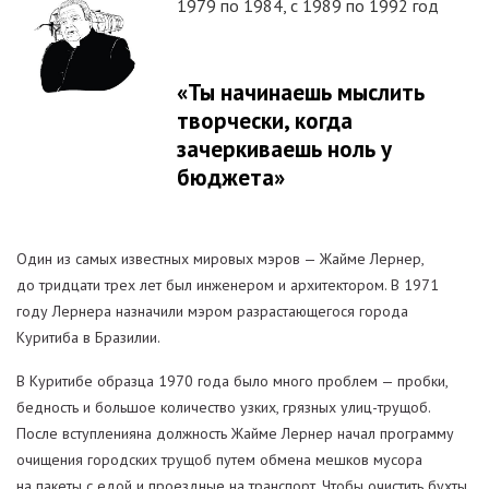
1979 по 1984, с 1989 по 1992 год
«Ты начинаешь мыслить
творчески, когда
зачеркиваешь ноль у
бюджета»
Один из самых известных мировых мэров — Жайме Лернер,
до тридцати трех лет был инженером и архитектором. В 1971
году Лернера назначили мэром разрастающегося города
Куритиба в Бразилии.
В Куритибе образца 1970 года было много проблем — пробки,
бедность и большое количество узких, грязных улиц-трущоб.
После вступленияна должность Жайме Лернер начал программу
очищения городских трущоб путем обмена мешков мусора
на пакеты с едой и проездные на транспорт. Чтобы очистить бухты