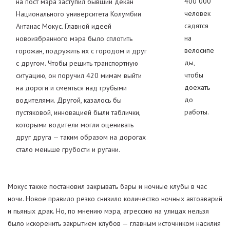
400 000
на пост мэра заступил бывший декан
человек
Национального университета Колумбии
садятся
Антанас Мокус. Главной идеей
на
новоизбранного мэра было сплотить
велосипе
горожан, подружить их с городом и друг
ды,
с другом. Чтобы решить транспортную
чтобы
ситуацию, он поручил 420 мимам выйти
доехать
на дороги и смеяться над грубыми
до
водителями. Другой, казалось бы
работы.
пустяковой, инновацией были таблички,
которыми водители могли оценивать
друг друга — таким образом на дорогах
стало меньше грубости и ругани.
Мокус также постановил закрывать бары и ночные клубы в час
ночи. Новое правило резко снизило количество ночных автоаварий
и пьяных драк. Но, по мнению мэра, агрессию на улицах нельзя
было искоренить закрытием клубов — главным источником насилия