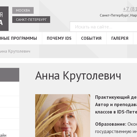
+7 (8
МОСКВА
Санкт-Петербург, Нар
САНКТ-ПЕТЕРБУРГ
ВНЫЕ ПРОГРАММЫ
ПОЧЕМУ IDS
СОБЫТИЯ
ГАЛЕРЕЯ
Анна Крутолевич
Анна Крутолевич
Практикующий дек
Автор и преподав
классов в IDS-Пет
Образование:
Окон
государственную и
зайн