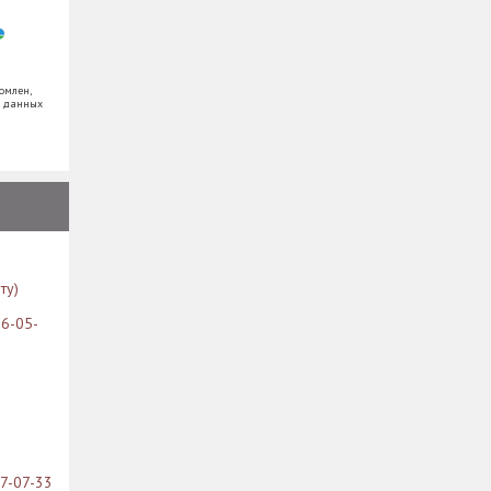
омлен,
х данных
ту)
26-05-
07-07-33