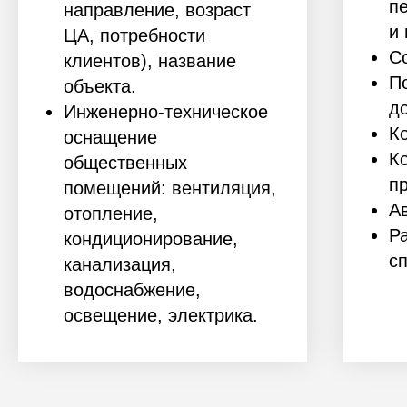
п
направление, возраст
и
ЦА, потребности
С
клиентов), название
П
объекта.
д
Инженерно-техническое
К
оснащение
К
общественных
п
помещений: вентиляция,
А
отопление,
Р
кондиционирование,
с
канализация,
водоснабжение,
освещение, электрика.