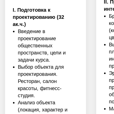
II
. 
инте
I. Подготовка к
Б
проектированию (32
к
ак.ч.)
(к
Введение в
цв
проектирование
В
общественных
п
пространств, цели и
и
задачи курса.
п
Выбор объекта для
Э
проектирования.
п
Ресторан, салон
п
красоты, фитнесс-
о
студия.
п
Анализ объекта
М
(локация, характер и