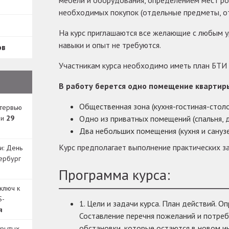
мебели и оборудования, определением мест роз
необходимых покупок (отдельные предметы, от
е
На курс приглашаются все желающие с любым у
навыки и опыт не требуются.
ов
Участникам курса необходимо иметь план БТИ
В работу берется одно помещение квартиры
Общественная зона (кухня-гостиная-столо
нтервью
ди
29
Одно из приватных помещений (спальня, д
Два небольших помещения (кухня и санузе
Курс предполагает выполнение практических з
и: День
ербург
Программа курса:
ключ к
S-
1. Цели и задачи курса. План действий. 
я
Составление перечня пожеланий и потре
обстановки, которые остаются в новом и
крытых