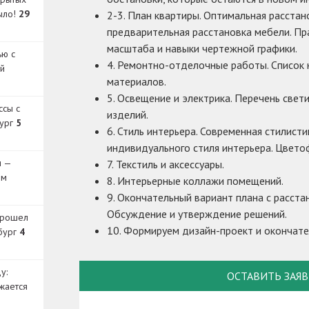
было!
29
2-3. План квартиры. Оптимальная расстан
предварительная расстановка мебели. Пр
масштаба и навыки чертежной графики.
ью с
4. Ремонтно-отделочные работы. Список
й
материалов.
5. Освещение и электрика. Перечень све
ссы с
изделий.
бург
5
6. Стиль интерьера. Современная стилист
индивидуального стиля интерьера. Цвето
и —
7. Текстиль и аксессуары.
ом
8. Интерьерные коллажи помещений.
9. Окончательный вариант плана с расста
Обсуждение и утверждение решений.
прошел
10. Формируем дизайн-проект и окончат
бург
4
у:
ОСТАВИТЬ ЗАЯ
жается