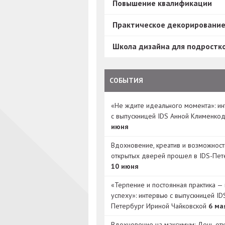
Повышение квалификации
Практическое декорировани
Школа дизайна для подростк
СОБЫТИЯ
«Не ждите идеального момента»: и
с выпускницей IDS Анной Клименко
июня
Вдохновение, креатив и возможност
открытых дверей прошел в IDS-Пет
10 июня
«Терпение и постоянная практика — 
успеху»: интервью с выпускницей ID
Петербург Ириной Чайковской
6 ма
Вдохновение на максимум: День от