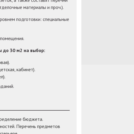
еток, а также составят перечни
делочные материалы и проч.).
ровнем подготовки: специальные
 помещения.
 до 30 м2 на выбор:
вая).
етская, кабинет).
л).
аданий.
Определение бюджета.
бностей. Перечень предметов
нтерьере.