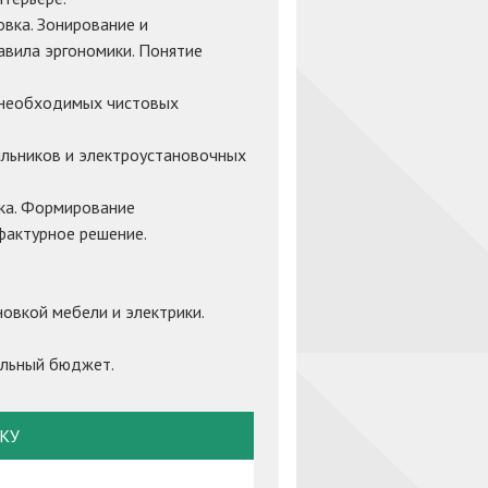
овка. Зонирование и
авила эргономики. Понятие
 необходимых чистовых
тильников и электроустановочных
ика. Формирование
фактурное решение.
новкой мебели и электрики.
ельный бюджет.
ВКУ