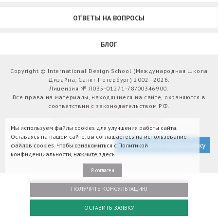
ОТВЕТЫ НА ВОПРОСЫ
БЛОГ
Copyright © International Design School (Международная Школа
Дизайна, Санкт-Петербург) 2002–2026.
Лицензия № Л035-01271-78/00346900.
Все права на материалы, находящиеся на сайте, охраняются в
соответствии с законодательством РФ.
Развитие и поддержка сайта:
Webit
Мы используем файлы cookies для улучшения работы сайта.
Оставаясь на нашем сайте, вы соглашаетесь на использование
Версия для слабовидящих
Подписаться на рассылку
файлов cookies. Чтобы ознакомиться с Политикой
конфиденциальности,
нажмите здесь
.
Я согласен
ПОЛУЧИТЬ КОНСУЛЬТАЦИЮ
ОСТАВИТЬ ЗАЯВКУ
Оплатить