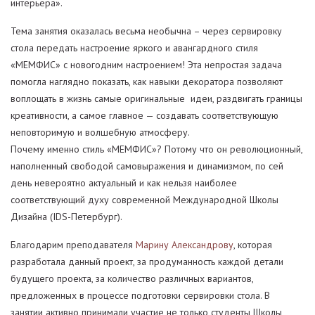
интерьера».
Тема занятия оказалась весьма необычна – через сервировку
стола передать настроение яркого и авангардного стиля
«МЕМФИС» с новогодним настроением! Эта непростая задача
помогла наглядно показать, как навыки декоратора позволяют
воплощать в жизнь самые оригинальные идеи, раздвигать границы
креативности, а самое главное — создавать соответствующую
неповторимую и волшебную атмосферу.
Почему именно стиль «МЕМФИС»? Потому что он революционный,
наполненный свободой самовыражения и динамизмом, по сей
день невероятно актуальный и как нельзя наиболее
соответствующий духу современной Международной Школы
Дизайна (IDS-Петербург).
Благодарим преподавателя
Марину Александрову
, которая
разработала данный проект, за продуманность каждой детали
будущего проекта, за количество различных вариантов,
предложенных в процессе подготовки сервировки стола. В
занятии активно принимали участие не только студенты Школы,