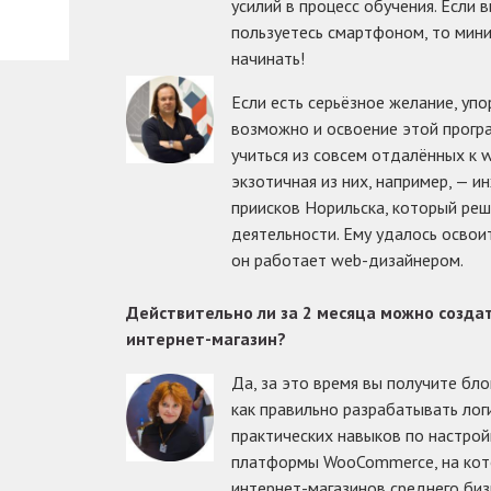
усилий в процесс обучения. Если
пользуетесь смартфоном, то мини
начинать!
Если есть серьёзное желание, упо
возможно и освоение этой прогр
учиться из совсем отдалённых к 
экзотичная из них, например, —
приисков Норильска, который реш
деятельности. Ему удалось освоит
он работает web-дизайнером.
Действительно ли за 2 месяца можно создат
интернет-магазин?
Да, за это время вы получите бло
как правильно разрабатывать логи
практических навыков по настрой
платформы WooCommerce, на кот
интернет-магазинов среднего биз