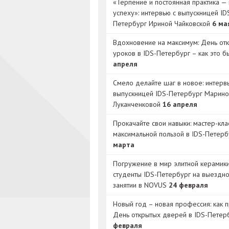
«Терпение и постоянная практика — 
успеху»: интервью с выпускницей ID
Петербург Ириной Чайковской
6 ма
Вдохновение на максимум: День от
уроков в IDS-Петербург – как это 
апреля
Смело делайте шаг в новое: интерв
выпускницей IDS-Петербург Марино
Луканченковой
16 апреля
Прокачайте свои навыки: мастер-кла
максимальной пользой в IDS-Петер
марта
Погружение в мир элитной керамик
студенты IDS-Петербург на выездн
занятии в NOVUS
24 февраля
Новый год – новая профессия: как 
День открытых дверей в IDS-Петер
февраля