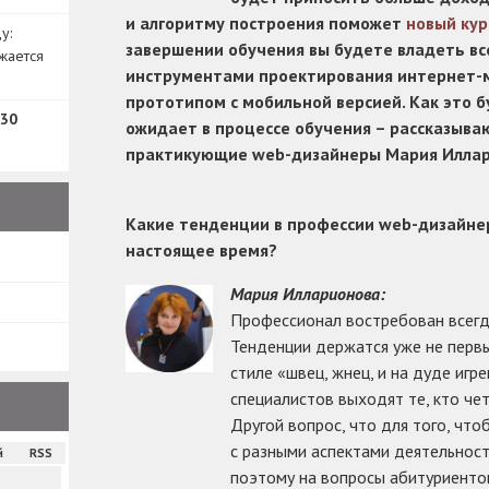
и алгоритму построения поможет
новый кур
у:
завершении обучения вы будете владеть в
жается
инструментами проектирования интернет-м
прототипом с мобильной версией. Как это б
30
ожидает в процессе обучения – рассказываю
практикующие web-дизайнеры Мария Иллари
Какие тенденции в профессии web-дизайне
настоящее время?
Мария Илларионова:
Профессионал востребован всегд
Тенденции держатся уже не первы
стиле «швец, жнец, и на дуде игр
специалистов выходят те, кто чет
Другой вопрос, что для того, что
с разными аспектами деятельност
й
RSS
поэтому на вопросы абитуриенто