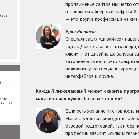
продвижение сайтов мы четко отв
готовим дизайнеров в цифровой с
ма
(5)
— это другие профессии, а не сме
Урхо Ряттель:
Специализация «дизайнер» нацел
задач. Давно уже нет дизайнера,
ключ» — от дизайна до запуска са
заточенность на что-то конкретно
появились узко специализирующи
интерфейсов и другие.
Каждый ли желающий может освоить програ
магазина или нужны базовые знания?
омлен,
х данных
Если есть желание и готовность м
Наши студенты приходят из абсол
базовой подготовкой, так и без н
профессии зависит исключительн