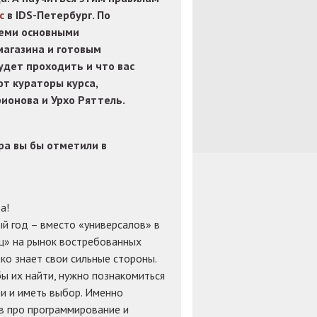
с
в IDS-Петербург. По
семи основными
агазина и готовым
удет проходить и что вас
т кураторы курса,
онова и Урхо Ряттель.
ра вы бы отметили в
а!
й год – вместо «универсалов» в
ец» на рынок востребованных
ко знает свои сильные стороны.
бы их найти, нужно познакомиться
и и иметь выбор. Именно
в про программирование и