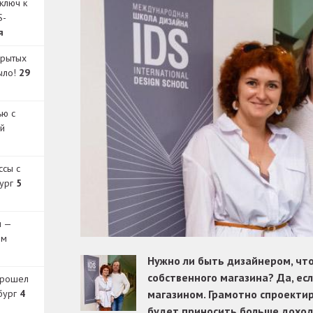
ключ к
S-
я
крытых
было!
29
ью с
й
ссы с
бург
5
и —
ом
Нужно ли быть дизайнером, чт
собственного магазина? Да, ес
прошел
бург
4
магазином. Грамотно спроекти
будет приносить больше доход