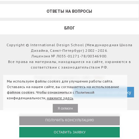
ОТВЕТЫ НА ВОПРОСЫ
БЛОГ
Copyright © International Design School (Международная Школа
Дизайна, Санкт-Петербург) 2002–2026.
Лицензия № Л035-01271-78/00346900.
Все права на материалы, находящиеся на сайте, охраняются в
соответствии с законодательством РФ.
Развитие и поддержка сайта:
Webit
Мы используем файлы cookies для улучшения работы сайта.
Оставаясь на нашем сайте, вы соглашаетесь на использование
Версия для слабовидящих
Подписаться на рассылку
файлов cookies. Чтобы ознакомиться с Политикой
конфиденциальности,
нажмите здесь
.
Я согласен
ПОЛУЧИТЬ КОНСУЛЬТАЦИЮ
ОСТАВИТЬ ЗАЯВКУ
Оплатить