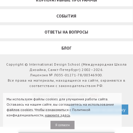
КОРПОРАТИВНЫЕ ПРОГРАММЫ
СОБЫТИЯ
ОТВЕТЫ НА ВОПРОСЫ
БЛОГ
Copyright © International Design School (Международная Школа
Дизайна, Санкт-Петербург) 2002–2026.
Лицензия № Л035-01271-78/00346900.
Все права на материалы, находящиеся на сайте, охраняются в
соответствии с законодательством РФ.
Развитие и поддержка сайта:
Webit
Мы используем файлы cookies для улучшения работы сайта.
Оставаясь на нашем сайте, вы соглашаетесь на использование
Версия для слабовидящих
Подписаться на рассылку
файлов cookies. Чтобы ознакомиться с Политикой
конфиденциальности,
нажмите здесь
.
Я согласен