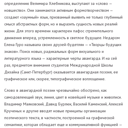
определению Велимира Хлебникова, выступают за «слово —
новшество». Они занимаются активным формотворчеством —
создают «заумный» язык, призванный выявить не только глубинный
смысл абстрактных форм, но и выразить сущность новых реалий
жизни. Для этого времени характерен пафос стремительного
движения вперед, устремленность в светлое будущее. Недаром
Елена Гуро называла своих друзей-будетлян — «Творцы будущих
знаков». Поиск новых, радикальных форм визуального и
литературного языка — характерные черты авангарда. И на сей
раз, предметом внимания студентов Международной Школы
Дизайна (Санкт-Петербург) оказывается авангардная поэзия, ее
графическое или, скорее, типографическое воплощение.
Слово в авангардной поэзии чрезвычайно обострено, как
самодовлеющий звук, линия, цвет в новейшей музыке и живописи.
Владимир Маяковский, Давид Бурлюк, Василий Каменский, Алексей
Крученых и другие вводят новые принципы организации
поэтического текста, в частности, построенной на графической
семантике, которая обладает еще и коммуникативной функцией —