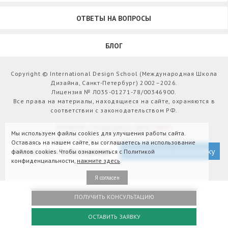
ОТВЕТЫ НА ВОПРОСЫ
БЛОГ
Copyright © International Design School (Международная Школа
Дизайна, Санкт-Петербург) 2002–2026.
Лицензия № Л035-01271-78/00346900.
Все права на материалы, находящиеся на сайте, охраняются в
соответствии с законодательством РФ.
Развитие и поддержка сайта:
Webit
Мы используем файлы cookies для улучшения работы сайта.
Оставаясь на нашем сайте, вы соглашаетесь на использование
Версия для слабовидящих
Подписаться на рассылку
файлов cookies. Чтобы ознакомиться с Политикой
конфиденциальности,
нажмите здесь
.
Я согласен
ПОЛУЧИТЬ КОНСУЛЬТАЦИЮ
ОСТАВИТЬ ЗАЯВКУ
Оплатить