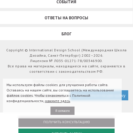
СОБЫТИЯ
ОТВЕТЫ НА ВОПРОСЫ
БЛОГ
Copyright © International Design School (Международная Школа
Дизайна, Санкт-Петербург) 2002–2026.
Лицензия № Л035-01271-78/00346900.
Все права на материалы, находящиеся на сайте, охраняются в
соответствии с законодательством РФ.
Развитие и поддержка сайта:
Webit
Мы используем файлы cookies для улучшения работы сайта.
Оставаясь на нашем сайте, вы соглашаетесь на использование
Версия для слабовидящих
Подписаться на рассылку
файлов cookies. Чтобы ознакомиться с Политикой
конфиденциальности,
нажмите здесь
.
Я согласен
ПОЛУЧИТЬ КОНСУЛЬТАЦИЮ