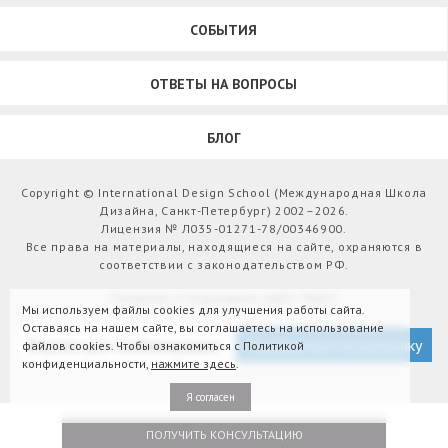
СОБЫТИЯ
ОТВЕТЫ НА ВОПРОСЫ
БЛОГ
Copyright © International Design School (Международная Школа
Дизайна, Санкт-Петербург) 2002–2026.
Лицензия № Л035-01271-78/00346900.
Все права на материалы, находящиеся на сайте, охраняются в
соответствии с законодательством РФ.
Развитие и поддержка сайта:
Webit
Мы используем файлы cookies для улучшения работы сайта.
Оставаясь на нашем сайте, вы соглашаетесь на использование
Версия для слабовидящих
Подписаться на рассылку
файлов cookies. Чтобы ознакомиться с Политикой
конфиденциальности,
нажмите здесь
.
Я согласен
ПОЛУЧИТЬ КОНСУЛЬТАЦИЮ