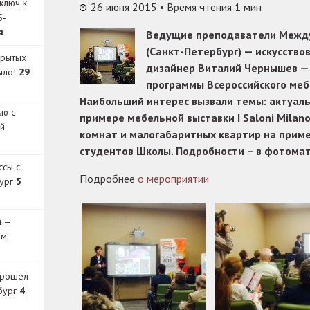
ключ к
26 июня 2015
• Время чтения 1 мин
S-
я
Ведущие преподаватели Межд
(Санкт-Петербург) — искусство
крытых
дизайнер Виталий Чернышев —
было!
29
программы Всероссийского меб
Наибольший интерес вызвали темы: актуал
ью с
примере мебельной выставки I Saloni Milan
й
комнат и малогабаритных квартир на прим
студентов Школы. Подробности – в фотома
ссы с
Подробнее
о мероприятии
бург
5
и —
ом
прошел
бург
4