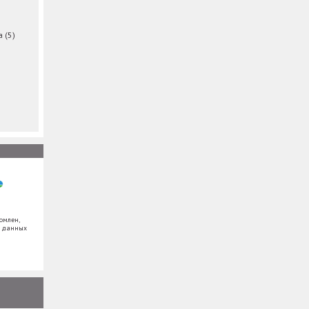
ма
(5)
омлен,
х данных