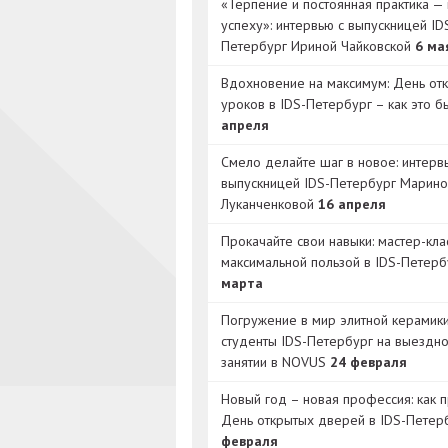
«Терпение и постоянная практика — 
успеху»: интервью с выпускницей ID
Петербург Ириной Чайковской
6 ма
Вдохновение на максимум: День от
уроков в IDS-Петербург – как это 
апреля
Смело делайте шаг в новое: интерв
выпускницей IDS-Петербург Марино
Луканченковой
16 апреля
Прокачайте свои навыки: мастер-кла
максимальной пользой в IDS-Петер
марта
Погружение в мир элитной керамик
студенты IDS-Петербург на выездн
занятии в NOVUS
24 февраля
Новый год – новая профессия: как 
День открытых дверей в IDS-Петер
февраля