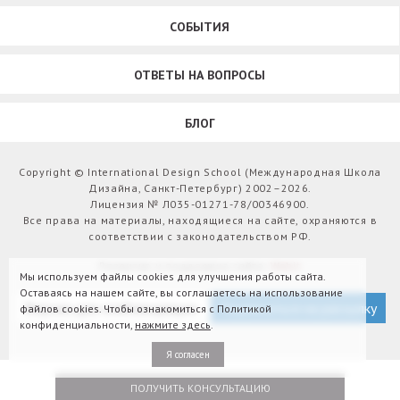
СОБЫТИЯ
ОТВЕТЫ НА ВОПРОСЫ
БЛОГ
Copyright © International Design School (Международная Школа
Дизайна, Санкт-Петербург) 2002–2026.
Лицензия № Л035-01271-78/00346900.
Все права на материалы, находящиеся на сайте, охраняются в
соответствии с законодательством РФ.
Развитие и поддержка сайта:
Webit
Мы используем файлы cookies для улучшения работы сайта.
Оставаясь на нашем сайте, вы соглашаетесь на использование
Версия для слабовидящих
Подписаться на рассылку
файлов cookies. Чтобы ознакомиться с Политикой
конфиденциальности,
нажмите здесь
.
Я согласен
ПОЛУЧИТЬ КОНСУЛЬТАЦИЮ