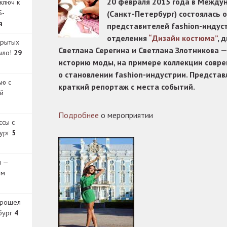
20 февраля 2015 года в Между
ключ к
S-
(Санкт-Петербург) состоялась 
я
представителей fashion-индус
отделения
“Дизайн костюма”
, 
крытых
Светлана Серегина и Светлана Злотникова —
было!
29
историю моды, на примере коллекции совре
о становлении fashion-индустрии. Предста
ью с
краткий репортаж с места событий.
й
Подробнее
о мероприятии
ссы с
бург
5
и —
ом
прошел
бург
4