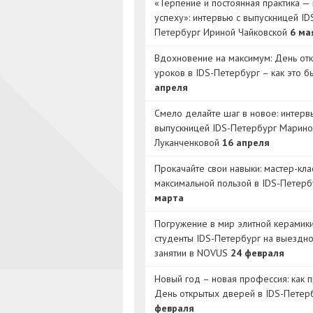
«Терпение и постоянная практика — 
успеху»: интервью с выпускницей ID
Петербург Ириной Чайковской
6 ма
Вдохновение на максимум: День от
уроков в IDS-Петербург – как это 
апреля
Смело делайте шаг в новое: интерв
выпускницей IDS-Петербург Марино
Луканченковой
16 апреля
Прокачайте свои навыки: мастер-кла
максимальной пользой в IDS-Петер
марта
Погружение в мир элитной керамик
студенты IDS-Петербург на выездн
занятии в NOVUS
24 февраля
Новый год – новая профессия: как 
День открытых дверей в IDS-Петер
февраля