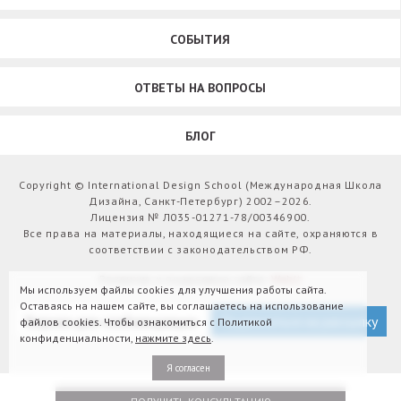
СОБЫТИЯ
ОТВЕТЫ НА ВОПРОСЫ
БЛОГ
Copyright © International Design School (Международная Школа
Дизайна, Санкт-Петербург) 2002–2026.
Лицензия № Л035-01271-78/00346900.
Все права на материалы, находящиеся на сайте, охраняются в
соответствии с законодательством РФ.
Развитие и поддержка сайта:
Webit
Мы используем файлы cookies для улучшения работы сайта.
Оставаясь на нашем сайте, вы соглашаетесь на использование
Версия для слабовидящих
Подписаться на рассылку
файлов cookies. Чтобы ознакомиться с Политикой
конфиденциальности,
нажмите здесь
.
Я согласен